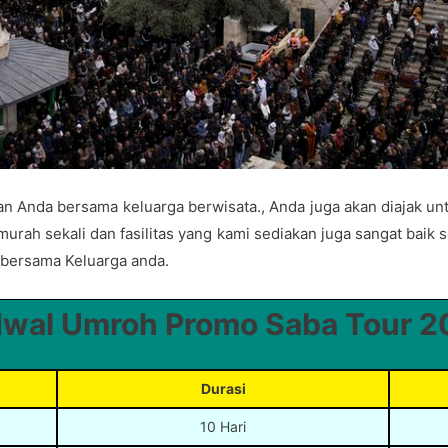
man Anda bersama keluarga berwisata., Anda juga akan diajak un
rah sekali dan fasilitas yang kami sediakan juga sangat baik sek
bersama Keluarga anda.
wal Umroh Promo Saba Tour 2
Durasi
10 Hari