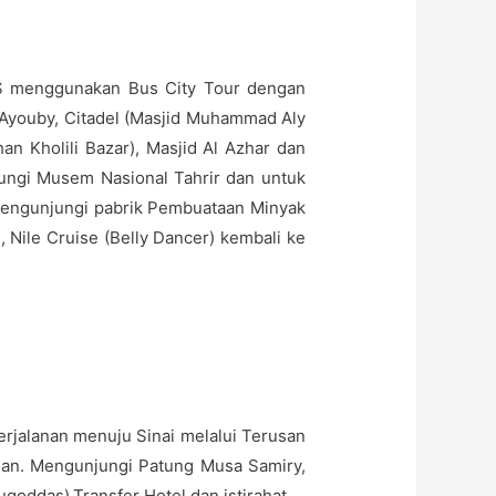
WAS menggunakan Bus City Tour dengan
 Ayouby, Citadel (Masjid Muhammad Aly
n Kholili Bazar), Masjid Al Azhar dan
ungi Musem Nasional Tahrir dan untuk
mengunjungi pabrik Pembuataan Minyak
 Nile Cruise (Belly Dancer) kembali ke
perjalanan menuju Sinai melalui Terusan
anan. Mengunjungi Patung Musa Samiry,
oddas).Transfer Hotel dan istirahat.