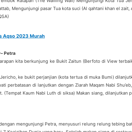
Tembok Ratapan (The Waiiling Wall) Mengunjungi Kota Tua Jer
tab, Mengunjungi pasar Tua kota suci (Al qahtani khan el zait, Al
AQSA)
s Aqso 2023 Murah
y– Petra
sarapan kita berkunjung ke Bukit Zaitun (Berfoto di View terba
icho, ke bukit perjanjian (kota tertua di muka Bumi) dilanju
ti perbatasan di lanjutkan dengan Ziarah Maqam Nabi Shu’eb, 
t. (Tempat Kaum Nabi Luth di siksa) Makan siang, dilanjutkan p
an dengan mengunjungi Petra, menyusuri relung relung tebing 
ri 7 Keajaiban Dunia yang baru. Setelah makan siang di resta