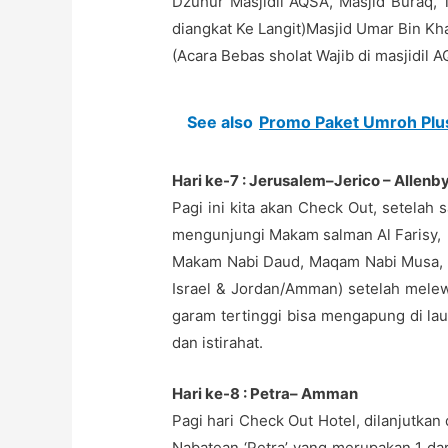
Dzuhur Masjidil AQSA, Masjid Buraq, 
diangkat Ke Langit)Masjid Umar Bin Khat
(Acara Bebas sholat Wajib di masjidil 
See also
Promo Paket Umroh Plu
Hari ke-7 : Jerusalem–Jerico – Allenb
Pagi ini kita akan Check Out, setelah 
mengunjungi Makam salman Al Farisy,
Makam Nabi Daud, Maqam Nabi Musa, Jer
Israel & Jordan/Amman) setelah melewa
garam tertinggi bisa mengapung di lau
dan istirahat.
Hari ke-8 : Petra– Amman
Pagi hari Check Out Hotel, dilanjutk
Nabatean ‘Petra’ yang merupakan 1 da