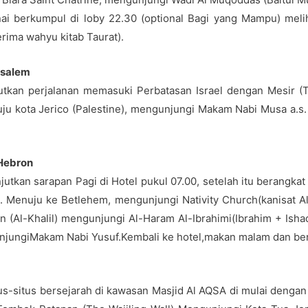
i berkumpul di loby 22.30 (optional Bagi yang Mampu) melih
ima wahyu kitab Taurat).
ussalem
jutkan perjalanan memasuki Perbatasan Israel dengan Mesir (T
uju kota Jerico (Palestine), mengunjungi Makam Nabi Musa a.s
 Hebron
jutkan sarapan Pagi di Hotel pukul 07.00, setelah itu berangkat
. Menuju ke Betlehem, mengunjungi Nativity Church(kanisat A
n (Al-Khalil) mengunjungi Al-Haram Al-Ibrahimi(Ibrahim + Isha
jungiMakam Nabi Yusuf.Kembali ke hotel,makan malam dan be
us-situs bersejarah di kawasan Masjid Al AQSA di mulai denga