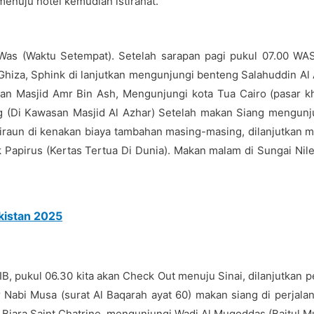
menuju hotel kemudian istirahat.
 Was (Waktu Setempat). Setelah sarapan pagi pukul 07.00 
 Ghiza, Sphink di lanjutkan mengunjungi benteng Salahuddin Al
kan Masjid Amr Bin Ash, Mengunjungi kota Tua Cairo (pasar kha
g (Di Kawasan Masjid Al Azhar) Setelah makan Siang mengunj
raun di kenakan biaya tambahan masing-masing, dilanjutkan 
 Papirus (Kertas Tertua Di Dunia). Makan malam di Sungai Nile,
kistan 2025
B, pukul 06.30 kita akan Check Out menuju Sinai, dilanjutkan 
r Nabi Musa (surat Al Baqarah ayat 60) makan siang di perjal
iara Saint Chatrine, mengunjungi Wadi Al Muqoddas (Baitul Muq