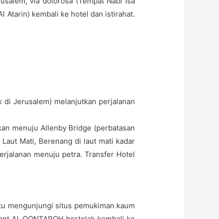
usalem, via dolorosa (Tempat Nabi Isa
 Atarin) kembali ke hotel dan istirahat.
ik di Jerusalem) melanjutkan perjalanan
tkan menuju Allenby Bridge (perbatasan
Laut Mati, Berenang di laut mati kadar
erjalanan menuju petra. Transfer Hotel
batu mengunjungi situs pemukiman kaum
urant AL QONTAROH bertolak kembali ke