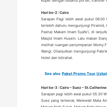
koper dengan dibantu porter, transfer 
Hari ke-2 : Cairo
Sarapan Pagi lebih awal pukul 06.00
terlebih dahulu mengunjungi Piramid,
Pasha) Makam Imam Syafe’i, di lanjut
Masjid Imam Husein. Lalu makan Sian
melihat ruangan penyimpanan Mumy Fi
Wangi. Dilanjutkan mengunjungi Pabrik
Hotel dan Istirahat.
See also
Paket Promo Tour Uzbe
Hari ke-3 : Cairo – Suez – St.Catherine
Sarapan pagi lebih awal pukul 05.30 WI
Suez yang terkenal, Melewati Mata Ai
Makam Nabi Saleh, Makam Nabi Harun, B