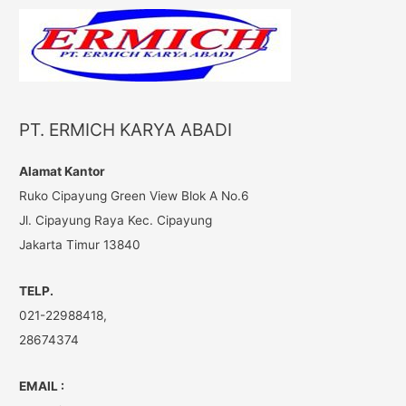
r
c
h
f
o
PT. ERMICH KARYA ABADI
r
:
Alamat Kantor
Ruko Cipayung Green View Blok A No.6
Jl. Cipayung Raya Kec. Cipayung
Jakarta Timur 13840
TELP.
021-22988418,
28674374
EMAIL :