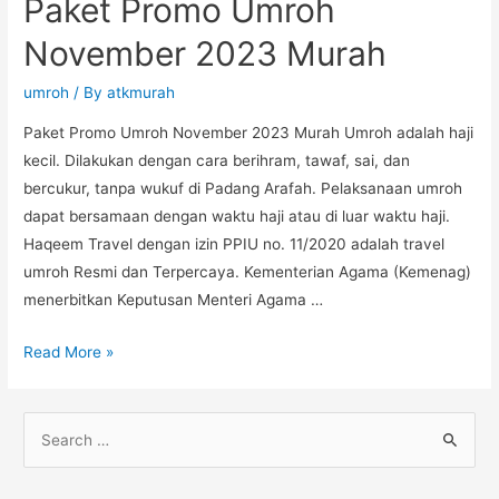
Paket Promo Umroh
November 2023 Murah
umroh
/ By
atkmurah
Paket Promo Umroh November 2023 Murah Umroh adalah haji
kecil. Dilakukan dengan cara berihram, tawaf, sai, dan
bercukur, tanpa wukuf di Padang Arafah. Pelaksanaan umroh
dapat bersamaan dengan waktu haji atau di luar waktu haji.
Haqeem Travel dengan izin PPIU no. 11/2020 adalah travel
umroh Resmi dan Terpercaya. Kementerian Agama (Kemenag)
menerbitkan Keputusan Menteri Agama …
Paket
Read More »
Promo
Umroh
S
November
e
2023
a
Murah