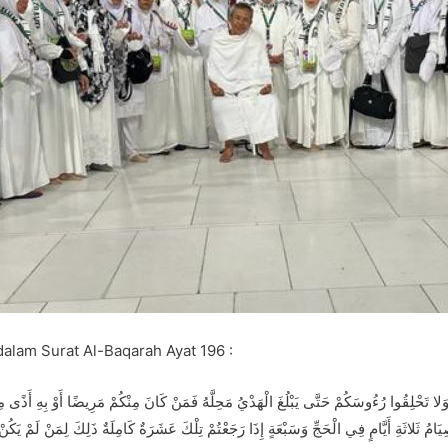
alam Surat Al-Baqarah Ayat 196 :
 وَلا تَحْلِقُوا رُءُوسَكُمْ حَتَّى يَبْلُغَ الْهَدْيُ مَحِلَّهُ فَمَنْ كَانَ مِنْكُمْ مَرِيضًا أَوْ بِهِ أَذًى مِن
امُ ثَلاثَةِ أَيَّامٍ فِي الْحَجِّ وَسَبْعَةٍ إِذَا رَجَعْتُمْ تِلْكَ عَشَرَةٌ كَامِلَةٌ ذَلِكَ لِمَنْ لَمْ يَكُن