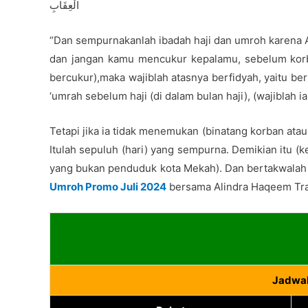
الْعِقَابِ
“Dan sempurnakanlah ibadah haji dan umroh karena Al
dan jangan kamu mencukur kepalamu, sebelum korba
bercukur),maka wajiblah atasnya berfidyah, yaitu b
‘umrah sebelum haji (di dalam bulan haji), (wajiblah
Tetapi jika ia tidak menemukan (binatang korban atau
Itulah sepuluh (hari) yang sempurna. Demikian itu (
yang bukan penduduk kota Mekah). Dan bertakwalah ke
Umroh Promo Juli 2024
bersama Alindra Haqeem Tra
Jadwal