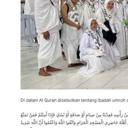
Di dalam Al Quran disebutkan tentang ibadah umroh d
ْ رَأْسِهِ فَفِدْيَةٌ مِنْ صِيَامٍ أَوْ صَدَقَةٍ أَوْ نُسُكٍ فَإِذَا أَمِنْتُمْ فَمَنْ تَمَتَّعَ
ْ أَهْلُهُ حَاضِرِي الْمَسْجِدِ الْحَرَامِ وَاتَّقُوا اللَّهَ وَاعْلَمُوا أَنَّ اللَّهَ شَدِيدُ