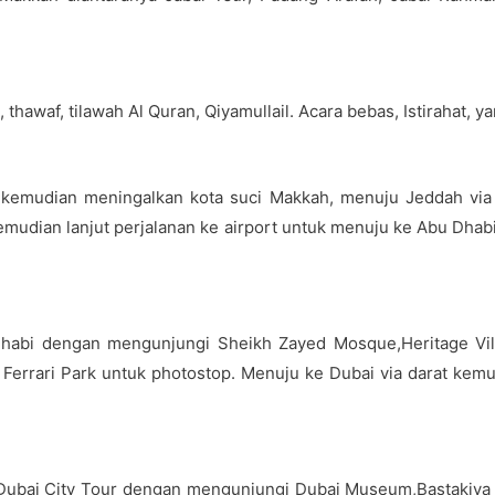
awaf, tilawah Al Quran, Qiyamullail. Acara bebas, Istirahat, ya
 kemudian meningalkan kota suci Makkah, menuju Jeddah via d
 Kemudian lanjut perjalanan ke airport untuk menuju ke Abu Dha
Dhabi dengan mengunjungi Sheikh Zayed Mosque,Heritage Vil
ke Ferrari Park untuk photostop. Menuju ke Dubai via darat k
i Dubai City Tour dengan mengunjungi Dubai Museum,Bastakiya 