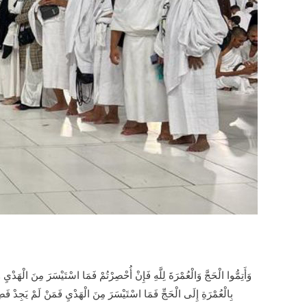
وَأَتِمُّوا الْحَجَّ وَالْعُمْرَةَ لِلَّهِ فَإِنْ أُحْصِرْتُمْ فَمَا اسْتَيْسَرَ مِنَ الْهَدْيِ
بِالْعُمْرَةِ إِلَى الْحَجِّ فَمَا اسْتَيْسَرَ مِنَ الْهَدْيِ فَمَنْ لَمْ يَجِدْ فَصِيَ