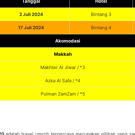
Tanggal
Hotel
2
Juli 2024
Bintang 3
17 Juli 2024
Bintang 4
Akomodasi
Makkah
Makhter Al Jiwar / *3
Azka Al Safa / *4
Pulman ZamZam / *5
020
adalah travel umroh terpercaya merupakan pilihan yang sa