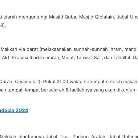
ti ziarah mengunjungi Masjid Quba, Masjid Qiblatain, Jabal 
l).
u Makkah via darat (melaksanakan sunnah-sunnah Ihram, mandi
li). Prosesi Ibadah umrah, Miqat, Tahwaf, Sa’I, dan Tahallul. D
Quran, Qiyamullail). Pukul 21.00 waktu setempat setelah maka
 tempat-tempat bersejarah & fadilahnya yang akan dikunjun-gi
adocia 2024
Makkah diantaranya Jabal Tsur, Padang Arafah, Jabal Rahman,