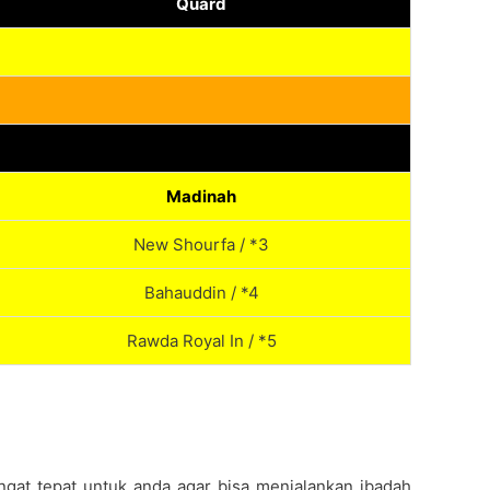
Quard
Madinah
New Shourfa / *3
Bahauddin / *4
Rawda Royal In / *5
ngat tepat untuk anda agar bisa menjalankan ibadah